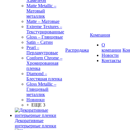
Хамелеон
Matte Metallic –
Матовый
металлик
Matte – Матовые
Extreme Textures –
Текстурированные
Компания
Gloss – Глянцевые
Satin – Сатин
О
Pearl –
Распродажа
компании
Кон
Перламутровые
Новости
Conform Chrome –
Контакты
Хромированная
пленка
Diamond –
Блестящая пленка
Gloss Metallic –
Глянцевый
металлик
Новинки
+ ЕЩЕ 3
Декоративные
интерьерные пленки