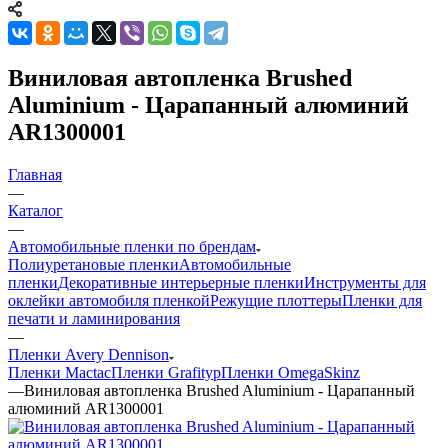
Виниловая автопленка Brushed
Aluminium - Царапанный алюминий
AR1300001
Главная
—
Каталог
—
Автомобильные пленки по брендам
Полиуретановые пленки
Автомобильные
пленки
Декоративные интерьерные пленки
Инструменты для
оклейки автомобиля пленкой
Режущие плоттеры
Пленки для
печати и ламинирования
—
Пленки Avery Dennison
Пленки Mactac
Пленки Grafityp
Пленки OmegaSkinz
—
Виниловая автопленка Brushed Aluminium - Царапанный
алюминий AR1300001