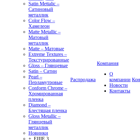
Satin Mettalic –
Сатиновый
металлик
Color Flow –
Хамелеон
Matte Metallic –
Матовый
металлик
Matte – Матовые
Extreme Textures –
Текстурированные
Компания
Gloss – Глянцевые
Satin – Сатин
О
Pearl –
Распродажа
компании
Кон
Перламутровые
Новости
Conform Chrome –
Контакты
Хромированная
пленка
Diamond –
Блестящая пленка
Gloss Metallic –
Глянцевый
металлик
Новинки
+ ЕЩЕ 3