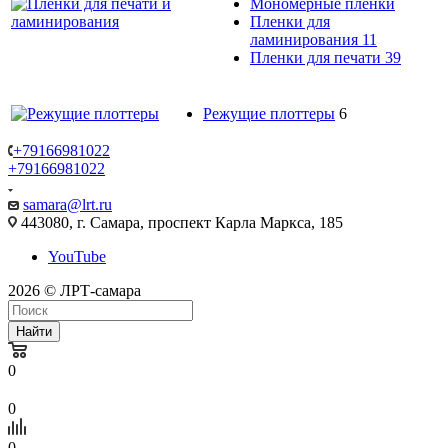
Мономерные пленки
Пленки для
ламинирования
11
Пленки для печати
39
Режущие плоттеры
6
+79166981022
+79166981022
samara@lrt.ru
443080, г. Самара, проспект Карла Маркса, 185
YouTube
2026 © ЛРТ-самара
Найти
0
0
0