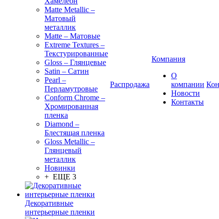
Хамелеон
Matte Metallic –
Матовый
металлик
Matte – Матовые
Extreme Textures –
Текстурированные
Компания
Gloss – Глянцевые
Satin – Сатин
О
Pearl –
Распродажа
компании
Кон
Перламутровые
Новости
Conform Chrome –
Контакты
Хромированная
пленка
Diamond –
Блестящая пленка
Gloss Metallic –
Глянцевый
металлик
Новинки
+ ЕЩЕ 3
Декоративные
интерьерные пленки