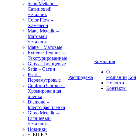
Satin Mettalic –
Сатиновый
металлик
Color Flow –
Хамелеон
Matte Metallic –
Матовый
металлик
Matte – Матовые
Extreme Textures –
Текстурированные
Компания
Gloss – Глянцевые
Satin – Сатин
О
Pearl –
Распродажа
компании
Кон
Перламутровые
Новости
Conform Chrome –
Контакты
Хромированная
пленка
Diamond –
Блестящая пленка
Gloss Metallic –
Глянцевый
металлик
Новинки
+ ЕЩЕ 3