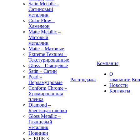
Satin Mettalic –
Сатиновый
металлик
Color Flow –
Хамелеон
Matte Metallic –
Матовый
металлик
Matte – Матовые
Extreme Textures –
Текстурированные
Компания
Gloss – Глянцевые
Satin – Сатин
О
Pearl –
Распродажа
компании
Кон
Перламутровые
Новости
Conform Chrome –
Контакты
Хромированная
пленка
Diamond –
Блестящая пленка
Gloss Metallic –
Глянцевый
металлик
Новинки
+ ЕЩЕ 3