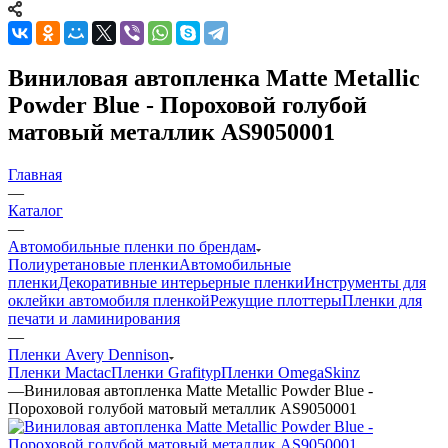
Виниловая автопленка Matte Metallic
Powder Blue - Пороховой голубой
матовый металлик AS9050001
Главная
—
Каталог
—
Автомобильные пленки по брендам
Полиуретановые пленки
Автомобильные
пленки
Декоративные интерьерные пленки
Инструменты для
оклейки автомобиля пленкой
Режущие плоттеры
Пленки для
печати и ламинирования
—
Пленки Avery Dennison
Пленки Mactac
Пленки Grafityp
Пленки OmegaSkinz
—
Виниловая автопленка Matte Metallic Powder Blue -
Пороховой голубой матовый металлик AS9050001