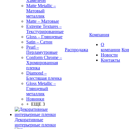
Хамелеон
Matte Metallic –
Матовый
металлик
Matte – Матовые
Extreme Textures –
Текстурированные
Компания
Gloss – Глянцевые
Satin – Сатин
О
Pearl –
Распродажа
компании
Кон
Перламутровые
Новости
Conform Chrome –
Контакты
Хромированная
пленка
Diamond –
Блестящая пленка
Gloss Metallic –
Глянцевый
металлик
Новинки
+ ЕЩЕ 3
Декоративные
интерьерные пленки